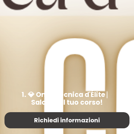
1. 💎 Onicotecnica d'Élite ⎸
Salone - Il tuo corso!
Richiedi informazioni