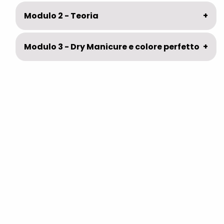
Modulo 2 - Teoria
Modulo 3 - Dry Manicure e colore perfetto
Mese 2️⃣ Modulo 4 - Forma e architettura
Modulo 5 - Copertura
Modulo 6 - Rinforzo con Gel e Acrygel
Modulo 7 - Tecnica No File
Mese 3️⃣ Modulo 8 - Nail Extension